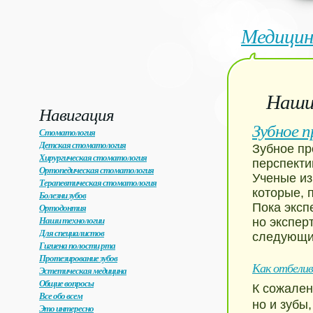
Медицин
Наши
Навигация
Зубное п
Стоматология
Детская стоматология
Зубное пр
Хирургическая стоматология
перспекти
Ортопедическая стоматология
Ученые из
Терапевтическая стоматология
которые, 
Болезни зубов
Пока эксп
Ортодонтия
Наши технологии
но экспер
Для специалистов
следующих
Гигиена полости рта
Протезирование зубов
Как отбелив
Эстетическая медицина
Общие вопросы
К сожален
Все обо всем
но и зубы
Это интересно