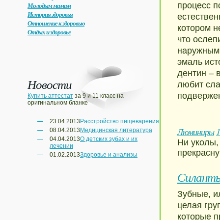
процесс п
Молодым мамам
История здоровья
естествен
Отношение к здоровью
котором н
Отдых и здоровье
что ослеп
наружным 
эмаль ист
дентин – 
Новости
любит сла
подвержен
Купить аттестат
за 9 и 11 класс на
оригинальном бланке
23.04.2013
Расстройство пищеварения
Люминиры
1
08.04.2013
Медицинская литература
04.04.2013
О детских зубах и их
Ни уколы,
лечении
прекрасн
01.02.2013
Здоровье и анализы
Силанты
Зубные, и
целая гру
которые п