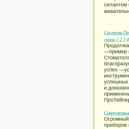
силантом 
жевательн
Система Про
снова
1
2
3
4
Продолжа
—пример н
Стоматол
благоразу
успех —ус
инструмен
успешных 
и доказан
применени
ПроТейпер
Современные
Огромный
приборов 