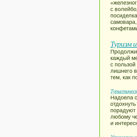
«железног
с волейбо
посиделка
самовара,
конфетам
Туризм и
Продолжи
каждый ме
с пользой
лишнего в
тем, как п
Туристическ
Надоела о
отдохнуть
порадуют 
любому че
и интерес
Утомленные