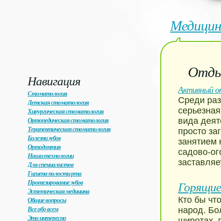
Медицин
Отдых
Навигация
Активный от
Стоматология
Среди раз
Детская стоматология
серьезная
Хирургическая стоматология
Ортопедическая стоматология
вида деят
Терапевтическая стоматология
просто за
Болезни зубов
занятием 
Ортодонтия
садово-ог
Наши технологии
заставляе
Для специалистов
Гигиена полости рта
Протезирование зубов
Горящие
Эстетическая медицина
Кто бы чт
Общие вопросы
Все обо всем
народ. Бо
Это интересно
широтах, 