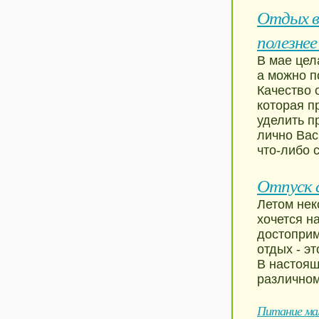
Отдых в
полезнее
В мае цел
а можно п
Качество 
которая п
уделить п
лично Вас
что-либо 
Отпуск с
Летом нек
хочется н
достоприм
отдых - э
В настоящ
различном
Питание мал