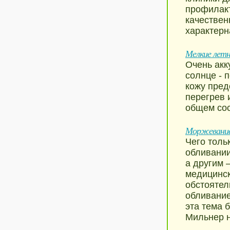
профилакт
качествен
характерн
Мелкие летн
Очень акк
солнце - 
кожу пред
перегрев 
общем сос
Моржевание
Чего толь
обливании
а другим 
медицинск
обстоятел
обливание
эта тема 
Мильнер н