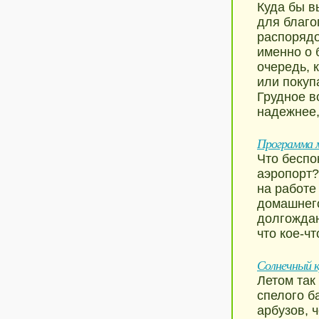
Куда бы в
для благо
распорядо
именно о 
очередь, 
или покуп
Грудное в
надежнее,
Программа 
Что беспо
аэропорт?
на работе
домашнего
долгождан
что кое-чт
Солнечный кр
Летом так
спелого б
арбузов, 