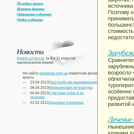
Молодым мамам
источника
История здоровья
Поэтому о
Отношение к здоровью
принимать
Отдых и здоровье
большинст
стоимость
недостато
Новости
Зарубеж
Купить аттестат
за 9 и 11 класс на
Сравните
оригинальном бланке
зарубежны
возросло 
На сайте
skladpola.com.ua
паркетная доска
купить.
облегчила
23.04.2013
Расстройство пищеварения
туроперат
08.04.2013
Медицинская литература
особенно 
04.04.2013
О детских зубах и их
предостав
лечении
01.02.2013
Здоровье и анализы
развитой 
Лечение 
Нынешние
клиники д