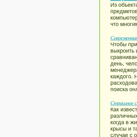
Из объект
предметов
компьютер
что многи
Современная
Чтобы при
выкроить 
сравниван
день, чел
менеджера
каждого. 
расходова
поиска он
Страшное с
Как извес
различных
когда в ж
крысы и т
случае с 