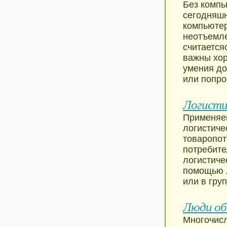
Без компь
сегодняшн
компьютер
неотъемле
считается
важны хор
умения до
или попро
Логисти
Применяе
логистиче
товаропот
потребите
логистиче
помощью л
или в гру
Люди об
Многочисл