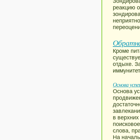
Зондирова
реакцию о
зондирова
неприятно
переоцени
Обратна
Кроме пит
существуе
отдыхе. З
иммунитет
Основа успе
Основа ус
продвижен
достаточн
завлекани
в верхних
поисково
слова, пр
На началь