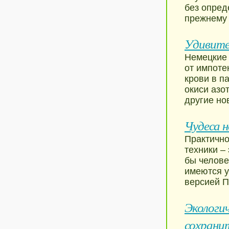
без опред
прежнему 
Удивите
Немецкие 
от импоте
крови в п
окиси азо
другие но
Чудеса 
Практично
техники –
бы челове
имеются у
версией П
Экологи
сохранит