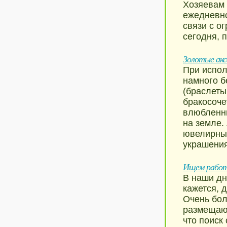
Хозяевам 
ежедневно
связи с о
сегодня, 
Золотые акс
При испол
намного б
(браслеты
бракосоче
влюбленны
на земле.
ювелирные
украшения
Ищем работ
В наши дн
кажется, 
Очень бол
размещаю
что поиск