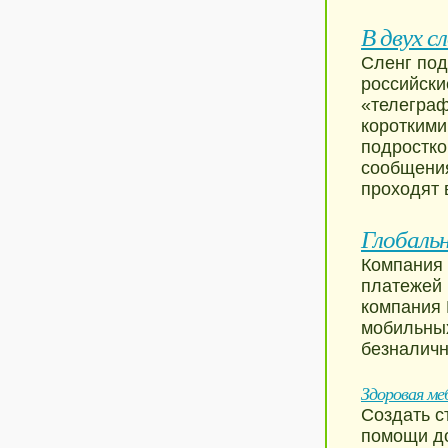
В двух с
Сленг под
российски
«телеграф
короткими
подростк
сообщения
проходят 
Глобаль
Компания 
платежей 
компания 
мобильных
безналичн
Здоровая ме
Создать с
помощи до