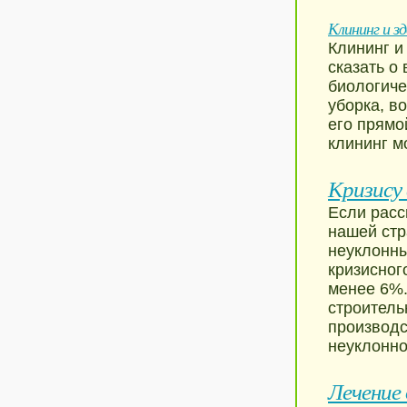
Клининг и з
Клининг и
сказать о
биологиче
уборка, в
его прямо
клининг м
Кризису
Если расс
нашей стр
неуклонны
кризисног
менее 6%.
строитель
производс
неуклонно
Лечение 