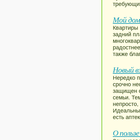
требующи
Мой дом
Квартиры 
задний пл
многоквар
радостнее
также бла
Новый в
Нередко п
срочно не
защищен о
семьи. Те
непросто,
Идеальным
есть апте
О пользе