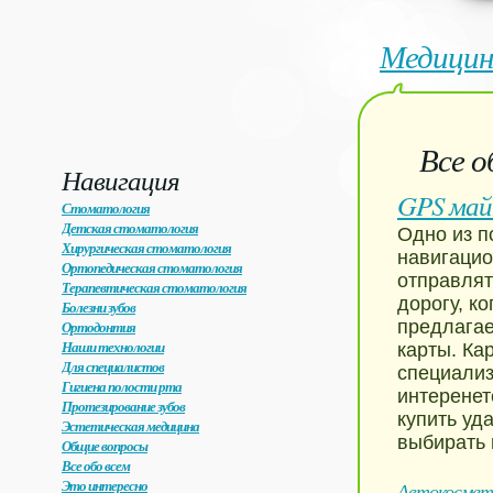
Медицин
Все о
Навигация
GPS ма
Стоматология
Детская стоматология
Одно из п
Хирургическая стоматология
навигацио
Ортопедическая стоматология
отправлят
Терапевтическая стоматология
дорогу, к
Болезни зубов
предлагае
Ортодонтия
Наши технологии
карты. Ка
Для специалистов
специализ
Гигиена полости рта
интеренет
Протезирование зубов
купить уд
Эстетическая медицина
выбирать 
Общие вопросы
Все обо всем
Это интересно
Автокосмети