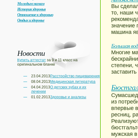
Молодым мамам
Вы сделал
История здоровья
то, наши 
Отношение к здоровью
рекоменда
Отдых и здоровье
значение 
машина яв
Большая вод
Новости
Многие ма
бескрайни
Купить аттестат
за 9 и 11 класс на
оригинальном бланке
степени, 
заставить 
23.04.2013
Расстройство пищеварения
08.04.2013
Медицинская литература
Бюстгал
04.04.2013
О детских зубах и их
лечении
Сумасшедш
01.02.2013
Здоровье и анализы
из потреб
впервые в
ресниц, р
Реализуют
бюстгальт
мужская в