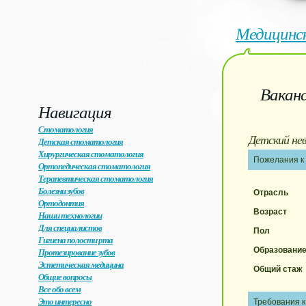
Медицинс
Вакан
Навигация
Стоматология
Детский не
Детская стоматология
Хирургическая стоматология
Пожелания к
Ортопедическая стоматология
Терапевтическая стоматология
Болезни зубов
Отрасль
Ортодонтия
Возраст
Наши технологии
Для специалистов
Пол
Гигиена полости рта
Образовани
Протезирование зубов
Эстетическая медицина
Общий стаж
Общие вопросы
Все обо всем
Это интересно
Требования к