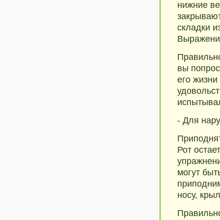
нижние ве
закрывают
складки и
Выражение
Правильно
вы попрос
его жизни
удовольст
испытыва
- Для нар
Приподнят
Рот остае
упражнени
могут быт
приподним
носу, кры
Правильно