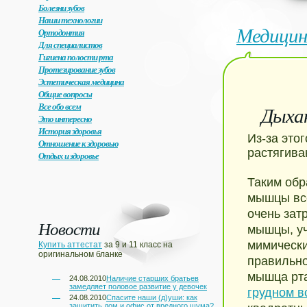
Болезни зубов
Наши технологии
Медицин
Ортодонтия
Для специалистов
Гигиена полости рта
Протезирование зубов
Эстетическая медицина
Общие вопросы
Все обо всем
Дыхан
Это интересно
История здоровья
Из-за это
Отношение к здоровью
растягива
Отдых и здоровье
Таким обр
мышцы все
очень зат
Новости
мышцы, уч
мимически
Купить аттестат
за 9 и 11 класс на
оригинальном бланке
правильно
мышца рта
24.08.2010
Наличие старших братьев
замедляет половое развитие у девочек
грудном в
24.08.2010
Спасите наши (д)уши: как
защитить дом и офис от вредного шума?