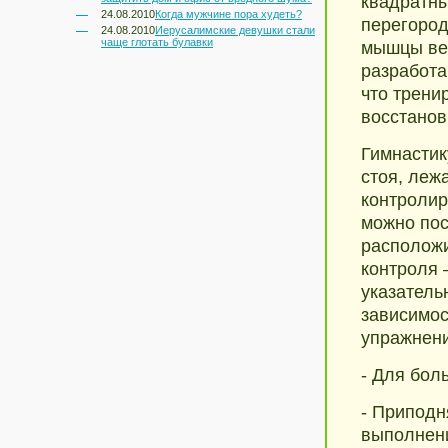
квадратн
24.08.2010
Когда мужчине пора худеть?
перегород
24.08.2010
Иерусалимские девушки стали
чаще глотать булавки
мышцы вер
разработа
что трен
восстанов
Гимнастик
стоя, леж
контролир
можно пос
расположи
контроля 
указатель
зависимос
упражнени
- Для бол
- Приподн
выполнени