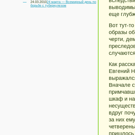
вследстви
24.03.2010
24 марта — Всемирный день по
борьбе с туберкулезом
выводимый
еще глубж
Вот тут-т
образы об
черти, де
преследов
случаются
Как расск
Евгений Н
выражался
Вначале с
примчавши
шкаф и на
несуществ
вдруг поч
за них ем
четверень
пришлось 