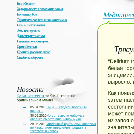
Все обо всем
Хирургическая стоматология
Медицинс
Болезни зубов
Терапевтическая стоматология
Наши технологии
Это интересно
Для специалистов
Гигиена полости рта
Трясу
Ортодонтия
Протезирование зубов
Отдых и здоровье
"Delirium
белая гор
эпидемии.
выросло, 
Новости
Как появл
Купить аттестат
за 9 и 11 класс на
затем нас
оригинальном бланке
состоянии
05.04.2010
Яйца — кладезь полезных
веществ
может по
30.03.2010
Йогурт вместо майонеза,
овсянка вместо пшеничной муки
из запоя 
29.03.2010
Уволенный британский советник
значитель
по наркотикам предложил продавать
"экстази" в клубах