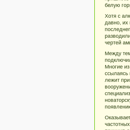
белую гор
Хотя с ал
давно, их
последнег
разводили
чертей ам
Между тем
подключил
Многие из
ссылаясь 
лежит при
вооружен
специализ
новаторск
появлени
Оказывает
частотных