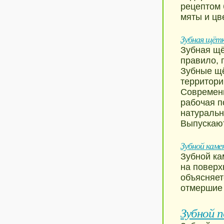
рецептом 
мяты и цв
Зубная щёт
Зубная щё
правило, 
Зубные щё
территори
Современн
рабочая п
натуральн
Выпускают
Зубной каме
Зубной ка
на поверх
объясняет
отмершие 
Зубной 