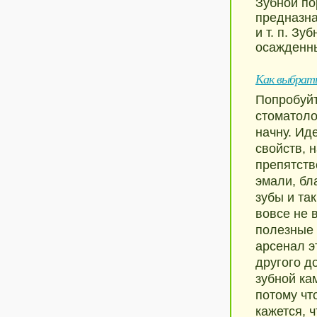
Зубной по
предназна
и т. п. З
осажденны
Как выбрать
Попробуйт
стоматолог
начну. Ид
свойств, 
препятств
эмали, бл
зубы и та
вовсе не в
полезные 
арсенал э
другого д
зубной ка
потому чт
кажется, ч