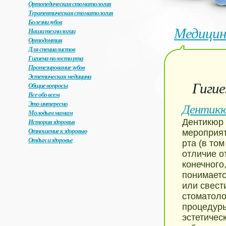
Ортопедическая стоматология
Терапевтическая стоматология
Болезни зубов
Медицин
Наши технологии
Ортодонтия
Для специалистов
Гигиена полости рта
Протезирование зубов
Эстетическая медицина
Гигие
Общие вопросы
Все обо всем
Это интересно
Дентик
Молодым мамам
История здоровья
Дентикюр 
Отношение к здоровью
мероприят
Отдых и здоровье
рта (в то
отличие о
конечного
понимаетс
или свест
стоматоло
процедуры
эстетичес