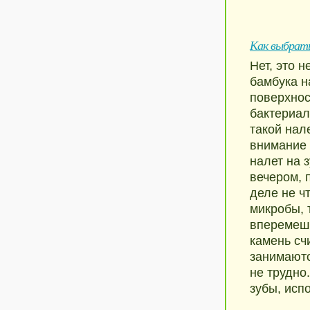
Как выбрат
Нет, это 
бамбука н
поверхнос
бактериал
такой нал
внимание
налет на 
вечером, 
деле не ч
микробы, 
вперемешк
камень сч
занимаютс
не трудно
зубы, исп