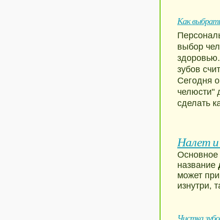
Как выбрат
Персональ
выбор чел
здоровью.
зубов счи
Сегодня о
челюсти" 
сделать к
Налет и
Основное 
название
может при
изнутри, т
Чистка зубо