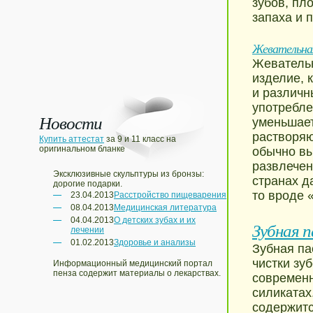
зубов, пл
запаха и п
Жевательная
Жевательн
изделие, 
и различн
употребле
Новости
уменьшает
растворяю
Купить аттестат
за 9 и 11 класс на
оригинальном бланке
обычно вы
развлечен
Эксклюзивные скульптуры из бронзы:
странах д
дорогие подарки.
то вроде 
23.04.2013
Расстройство пищеварения
08.04.2013
Медицинская литература
04.04.2013
О детских зубах и их
Зубная 
лечении
01.02.2013
Здоровье и анализы
Зубная па
чистки зу
Информационный медицинский портал
пенза содержит материалы о лекарствах.
современн
силикатах
содержится