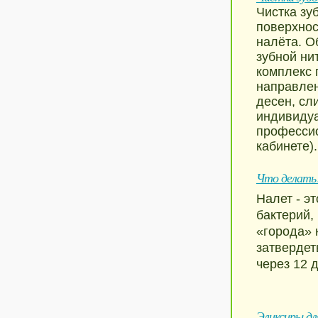
Чистка зу
поверхнос
налёта. О
зубной ни
комплекс 
направлен
десен, сл
индивидуа
профессио
кабинете).
Что делать
Налет - э
бактерий,
«города» 
затвердет
через 12 
Эликсиры дл