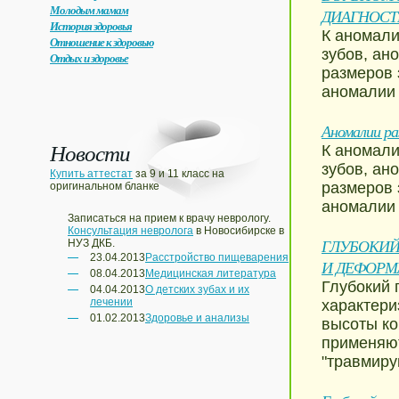
Молодым мамам
ДИАГНОСТ
История здоровья
К аномали
Отношение к здоровью
зубов, ан
Отдых и здоровье
размеров 
аномалии 
Аномалии раз
Новости
К аномали
зубов, ан
Купить аттестат
за 9 и 11 класс на
размеров 
оригинальном бланке
аномалии 
Записаться на прием к врачу неврологу.
Консультация невролога
в Новосибирске в
ГЛУБОКИЙ
НУЗ ДКБ.
23.04.2013
Расстройство пищеварения
И ДЕФОРМ
08.04.2013
Медицинская литература
Глубокий 
04.04.2013
О детских зубах и их
лечении
характери
01.02.2013
Здоровье и анализы
высоты ко
применяют
"травмиру