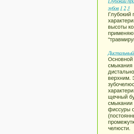
Глубокий пр
зубов
1
2
3
Глубокий 
характери
высоты ко
применяют
"травмиру
Дистальный 
Основной 
смыкания 
дистально
верхним. 
зубочелюс
характер
щечный бу
смыкании 
фиссуры о
(постоянн
промежутк
челюсти.