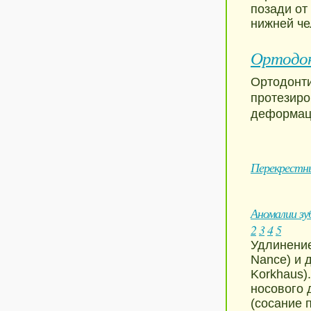
позади от
нижней че
Ортодон
Ортодонти
протезиро
деформаци
Перекрестны
Аномалии зу
2
3
4
5
Удлинение
Nance) и 
Korkhaus)
носового 
(сосание 