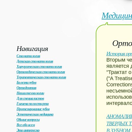
Медицин
Орто
Навигация
История ор
Стоматология
Вторым че
Детская стоматология
является д
Хирургическая стоматология
Ортопедическая стоматология
"Трактат 
Терапевтическая стоматология
("A Treatis
Болезни зубов
Correctio
Ортодонтия
несъемной
Наши технологии
использов
Для специалистов
интервало
Гигиена полости рта
Протезирование зубов
Эстетическая медицина
АНОМАЛИИ
Общие вопросы
ТВЕРДЫХ 
Все обо всем
В ЗУБНОМ
Это интересно