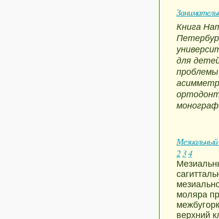
Заниматель
Книга На
Петербур
университ
для дете
проблемы 
асимметри
ортодонт
монографи
Мезиальный 
2
3
4
Мезиальны
сагитталь
мезиально
моляра пр
межбугорк
верхний к