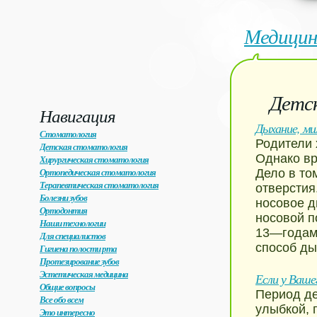
Медицин
Детс
Навигация
Дыхание, ми
Стоматология
Родители 
Детская стоматология
Однако вр
Хирургическая стоматология
Ортопедическая стоматология
Дело в то
Терапевтическая стоматология
отверстия
Болезни зубов
носовое д
Ортодонтия
носовой п
Наши технологии
13—годам
Для специалистов
способ ды
Гигиена полости рта
Протезирование зубов
Эстетическая медицина
Если у Ваше
Общие вопросы
Период де
Все обо всем
улыбкой, 
Это интересно