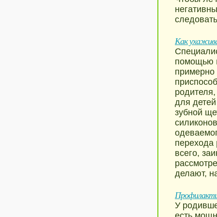
негативны
следовать
Как ухажива
Специалис
помощью м
примерно 
приспособ
родителя,
для детей
зубной ще
силиконов
одеваемог
перехода 
всего, за
рассмотре
делают, н
Профилактик
У родивше
есть мощ