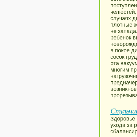
поступлен
челюстей,
случаях д
плотные ж
не запада
ребенок в
новорожд
в покое д
сосок гру
рта вакуу
многим пр
нагрузочн
предначер
возникно
прорезыва
Стульчик
Здоровье 
ухода за 
сбалансир