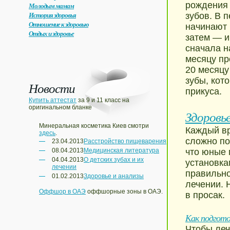
рождения 
Молодым мамам
История здоровья
зубов. В 
Отношение к здоровью
начинают 
Отдых и здоровье
затем — и
сначала н
месяцу пр
20 месяцу
зубы, кот
Новости
прикуса.
Купить аттестат
за 9 и 11 класс на
оригинальном бланке
Здоровь
Минеральная косметика Киев смотри
Каждый вр
здесь
.
сложно по
23.04.2013
Расстройство пищеварения
08.04.2013
Медицинская литература
что юные 
04.04.2013
О детских зубах и их
установка
лечении
правильно
01.02.2013
Здоровье и анализы
лечении. 
Оффшор в ОАЭ
оффшорные зоны в ОАЭ.
в просак.
Как подгото
Чтобы леч