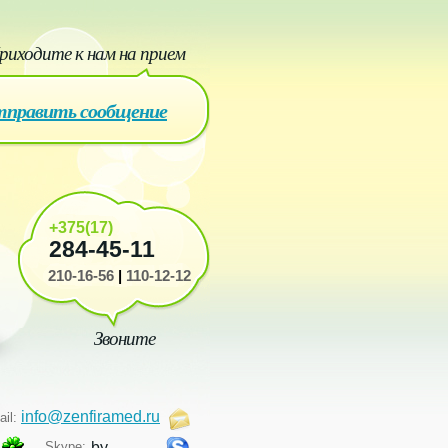
риходите к нам на прием
править сообщение
+375(17)
284-45-11
210-16-56
|
110-12-12
Звоните
info@zenfiramed.ru
ail:
Skype:
by