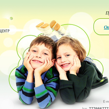
П
От
E-m
Icq:
777666777