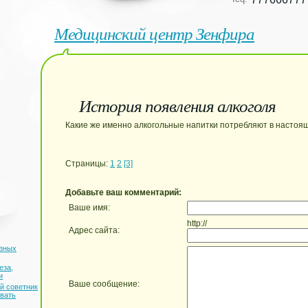
Медицинский центр Зенфира
История появления алкоголя
Какие же именно алкогольные напитки потребляют в настоя
Страницы:
1
2
[3]
Добавьте ваш комментарий:
Ваше имя:
http://
Адрес сайта:
езных
еза,
и
Ваше сообщение:
й советник
авать