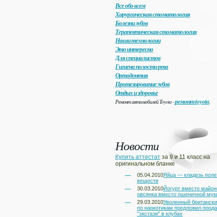
Все обо всем
Хирургическая стоматология
Болезни зубов
Терапевтическая стоматология
Наши технологии
Это интересно
Для специалистов
Гигиена полости рта
Ортодонтия
Протезирование зубов
Отдых и здоровье
ремонт toyota
Ремонт автомобилей Toyota -
.
Новости
Купить аттестат
за 9 и 11 класс на
оригинальном бланке
05.04.2010
Яйца — кладезь пол
веществ
30.03.2010
Йогурт вместо майон
овсянка вместо пшеничной мук
29.03.2010
Уволенный британски
по наркотикам предложил прод
"экстази" в клубах