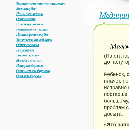
Терапевтическая стоматология
Болезни зубов
Медицин
Наши технологии
Ортодонтия
Для специалистов
Гигиена полости рта
Протезирование зубов
Эстетическая медицина
Мело
Общие вопросы
Все обо всем
Это интересно
(На стано
Молодым мамам
до полуто
История здоровья
Отношение к здоровью
Ребенок, 
Отдых и здоровье
плачет, н
исправно 
постарше -
большому,
проблем с
досыта.
«Это зап