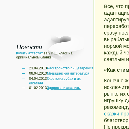
Все, что п
адаптацие
адаптируе
переработ
сразу пос
вырабатыв
Новости
нормой мо
каждый че
Купить аттестат
за 9 и 11 класс на
оригинальном бланке
светлым и
23.04.2013
Расстройство пищеварения
«Как сти
08.04.2013
Медицинская литература
04.04.2013
О детских зубах и их
Конечно ж
лечении
исключите
01.02.2013
Здоровье и анализы
рынке их 
игрушку д
рекоменду
сказки пр
благотвор
Не прекра