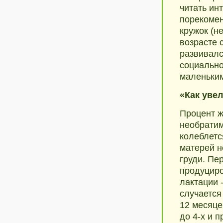
читать ин
порекомен
кружок (н
возрасте 
развивалс
социально
маленьким
«Как уве
Процент ж
необратим
колеблетс
матерей н
груди. Пе
продуциро
лактации 
случается
12 месяце
до 4-х и 