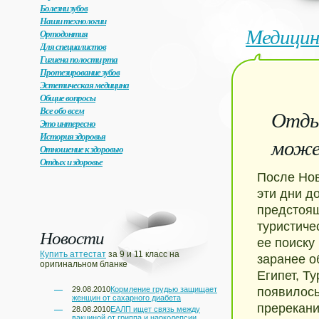
Болезни зубов
Наши технологии
Медицин
Ортодонтия
Для специалистов
Гигиена полости рта
Протезирование зубов
Эстетическая медицина
Общие вопросы
Все обо всем
Отдых
Это интересно
История здоровья
може
Отношение к здоровью
Отдых и здоровье
После Нов
эти дни д
предстоящ
туристиче
Новости
ее поиску
Купить аттестат
за 9 и 11 класс на
заранее о
оригинальном бланке
Египет, Т
29.08.2010
Кормление грудью защищает
появилось
женщин от сахарного диабета
пререкани
28.08.2010
ЕАЛП ищет связь между
вакциной от гриппа и нарколепсии