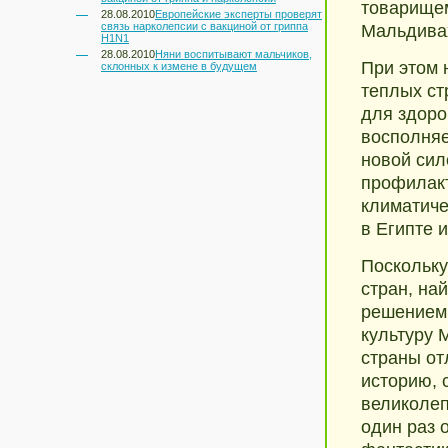
товарищем
28.08.2010
Европейские эксперты проверят
связь нарколепсии с вакциной от гриппа
Мальдивах
H1N1
28.08.2010
Няни воспитывают мальчиков,
При этом 
склонных к измене в будущем
теплых ст
для здоро
восполняе
новой сил
профилак
климатиче
в Египте 
Поскольку
стран, на
решением.
культуру 
страны от
историю, 
великолеп
один раз 