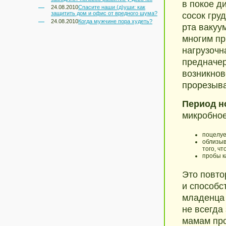
в покое д
24.08.2010
Спасите наши (д)уши: как
защитить дом и офис от вредного шума?
сосок гру
24.08.2010
Когда мужчине пора худеть?
рта вакуу
многим пр
нагрузочн
предначер
возникно
прорезыва
Период н
микробное
поцелуе
облизыв
того, чт
пробы к
Это повто
и способс
младенца 
не всегда
мамам пр