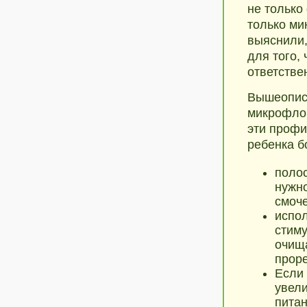
не только
только ми
выяснили,
для того,
ответстве
Вышеопис
микрофлор
эти профи
ребенка б
поло
нужно
смоче
испол
стиму
очища
прор
Если 
увели
питан