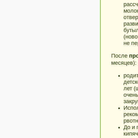
рассч
молок
отвер
разви
бутыл
(ново
не пе
После
пр
месяцев):
родит
детск
лет (
очень
закру
Испол
реком
рвот
До и 
кипяч