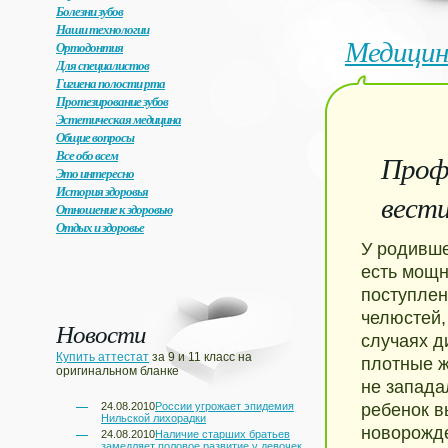
Болезни зубов
Наши технологии
Медицин
Ортодонтия
Для специалистов
Гигиена полости рта
Протезирование зубов
Эстетическая медицина
Общие вопросы
Все обо всем
Проф
Это интересно
История здоровья
вести
Отношение к здоровью
Отдых и здоровье
У родивше
есть мощ
поступлен
челюстей,
Новости
случаях д
Купить аттестат
за 9 и 11 класс на
плотные ж
оригинальном бланке
не запада
24.08.2010
России угрожает эпидемия
ребенок в
Нильской лихорадки
новорожд
24.08.2010
Наличие старших братьев
замедляет половое развитие у девочек