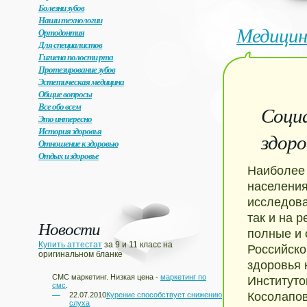
Болезни зубов
Наши технологии
Медицин
Ортодонтия
Для специалистов
Гигиена полости рта
Протезирование зубов
Эстетическая медицина
Общие вопросы
Все обо всем
Соци
Это интересно
История здоровья
здоро
Отношение к здоровью
Отдых и здоровье
Наиболее
населения
исследова
так и на 
Новости
полные и 
Купить аттестат
за 9 и 11 класс на
Российско
оригинальном бланке
здоровья 
СМС маркетинг. Низкая цена -
маркетинг по
Институто
смс
.
Косолапов
22.07.2010
Курение способствует снижению
слуха