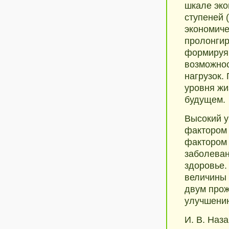
шкале эко
ступеней 
экономиче
пролонгир
формируя
возможнос
нагрузок.
уровня жи
будущем.
Высокий у
фактором 
фактором
заболеван
здоровье.
величины 
двум прож
улучшению
И. В. Наз