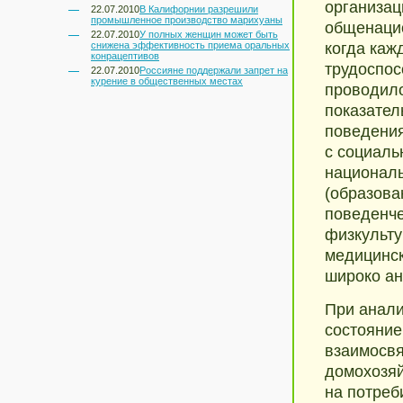
организац
22.07.2010
В Калифорнии разрешили
промышленное производство марихуаны
общенацио
22.07.2010
У полных женщин может быть
снижена эффективность приема оральных
когда каж
конрацептивов
трудоспос
22.07.2010
Россияне поддержали запрет на
курение в общественных местах
проводило
показател
поведения
с социаль
националь
(образова
поведенче
физкульту
медицинс
широко ан
При анали
состояние
взаимосвя
домохозяй
на потреб