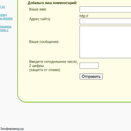
Добавьте ваш комментарий:
т от
Ваше имя:
ьному
http://
ды менее
Адрес сайта:
женщины
 чем с
Ваше сообщение:
Введите сегодняшнее число,
2 цифры
(защита от спама):
 Зенфирамед.ру