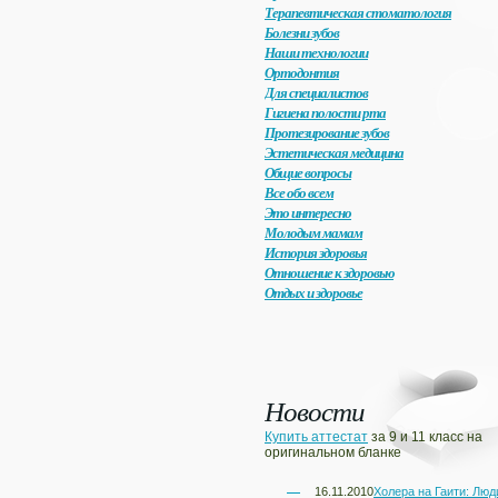
Терапевтическая стоматология
Болезни зубов
Наши технологии
Ортодонтия
Для специалистов
Гигиена полости рта
Протезирование зубов
Эстетическая медицина
Общие вопросы
Все обо всем
Это интересно
Молодым мамам
История здоровья
Отношение к здоровью
Отдых и здоровье
Новости
Купить аттестат
за 9 и 11 класс на
оригинальном бланке
16.11.2010
Холера на Гаити: Люд