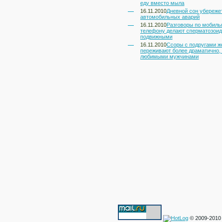
еду вместо мыла
16.11.2010
Дневной сон убереже
автомобильных аварий
16.11.2010
Разговоры по мобил
телефону делают сперматозои
подвижными
16.11.2010
Ссоры с подругами 
переживают более драматично,
любимыми мужчинами
© 2009-2010