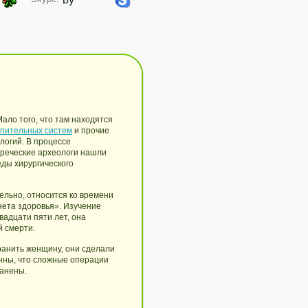
ало того, что там находятся
пительных систем
и прочие
логий. В процессе
 греческие археологи нашли
ды хирургического
тельно, относится ко времени
нета здоровья». Изучение
вадцати пяти лет, она
й смерти.
ранить женщину, они сделали
енны, что сложные операции
ранены.