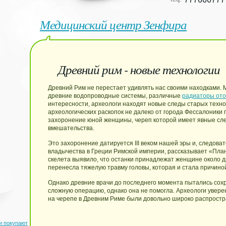
Медицинский центр Зенфира
Древний рим - новые технологии
Древний Рим не перестает удивлять нас своими находками. М
древние водопроводные системы, различные
радиаторы ото
интересности, археологи находят новые следы старых техно
археологических раскопок не далеко от города Фессалоники
захоронение юной женщины, череп которой имеет явные сле
вмешательства.
Это захоронение датируется III веком нашей эры и, следова
владычества в Греции Римской империи, рассказывает «Пла
скелета выявило, что останки принадлежат женщине около д
перенесла тяжелую травму головы, которая и стала причино
Однако древние врачи до последнего момента пытались сох
сложную операцию, однако она не помогла. Археологи увер
на черепе в Древним Риме были довольно широко распрост
и покупают