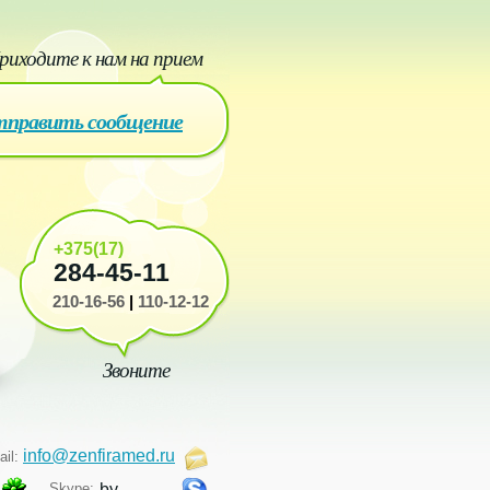
риходите к нам на прием
править сообщение
+375(17)
284-45-11
210-16-56
|
110-12-12
Звоните
info@zenfiramed.ru
ail:
Skype:
by