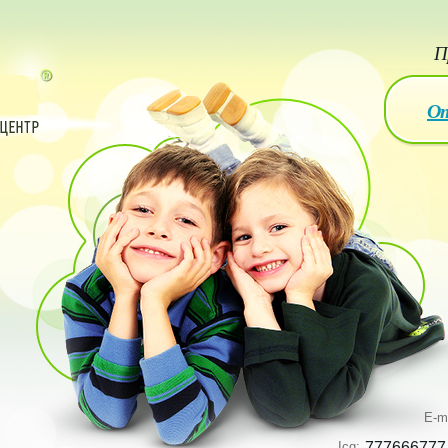
П
От
E-m
Icq:
777666777