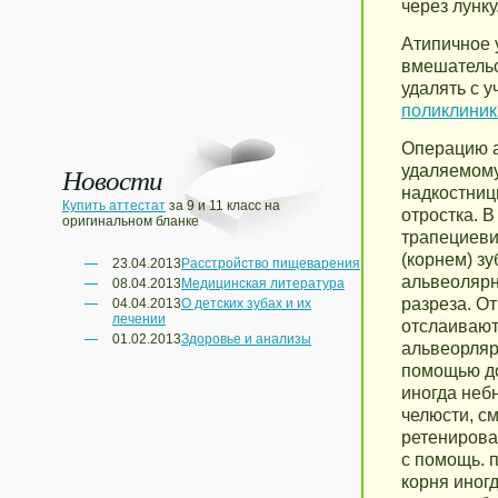
через лунку
Атипичное 
вмешательс
удалять с у
поликлиник
Операцию а
Новости
удаляемому
надкостниц
Купить аттестат
за 9 и 11 класс на
отростка. 
оригинальном бланке
трапециеви
(корнем) зу
23.04.2013
Расстройство пищеварения
альвеолярн
08.04.2013
Медицинская литература
разреза. О
04.04.2013
О детских зубах и их
лечении
отслаивают
01.02.2013
Здоровье и анализы
альвеорляр
помощью до
иногда неб
челюсти, см
ретенирова
с помощь. 
корня иног