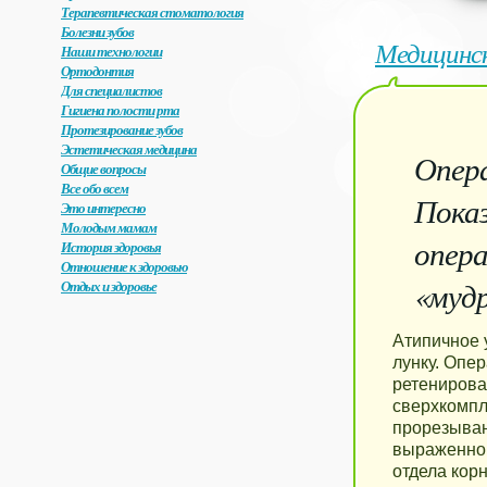
Терапевтическая стоматология
Болезни зубов
Медицинс
Наши технологии
Ортодонтия
Для специалистов
Гигиена полости рта
Протезирование зубов
Эстетическая медицина
Опера
Общие вопросы
Все обо всем
Показ
Это интересно
Молодым мамам
опера
История здоровья
Отношение к здоровью
«муд
Отдых и здоровье
Атипичное у
лунку. Опе
ретенирова
сверхкомпл
прорезыван
выраженном
отдела кор