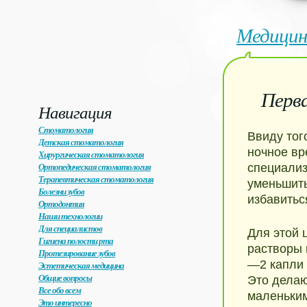
Медицин
Перва
Навигация
Стоматология
Ввиду тог
Детская стоматология
ночное вр
Хирургическая стоматология
Ортопедическая стоматология
специализ
Терапевтическая стоматология
уменьшить
Болезни зубов
избавиться
Ортодонтия
Наши технологии
Для специалистов
Для этой 
Гигиена полости рта
растворы 
Протезирование зубов
—2 капли 
Эстетическая медицина
Общие вопросы
Это дела
Все обо всем
маленьким
Это интересно