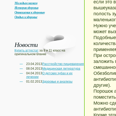
если это 
Молодым мамам
История здоровья
вышеуказ
Отношение к здоровью
полость з
Отдых и здоровье
маленьког
Нужно уче
может выз
Подобные 
Новости
количеств
применяем
Купить аттестат
за 9 и 11 класс на
оригинальном бланке
При остро
заложить 
23.04.2013
Расстройство пищеварения
смешанног
08.04.2013
Медицинская литература
Обезболи
04.04.2013
О детских зубах и их
лечении
антибиоти
01.02.2013
Здоровье и анализы
другие).
Порошок а
поместить
Можно сде
антибиоти
Кроме это