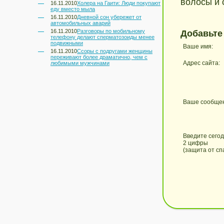
волосы и 
16.11.2010
Холера на Гаити: Люди покупают
еду вместо мыла
16.11.2010
Дневной сон убережет от
автомобильных аварий
16.11.2010
Разговоры по мобильному
Добавьте
телефону делают сперматозоиды менее
подвижными
Ваше имя:
16.11.2010
Ссоры с подругами женщины
переживают более драматично, чем с
Адрес сайта:
любимыми мужчинами
Ваше сообще
Введите сего
2 цифры
(защита от сп