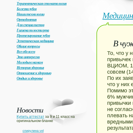
Терапевтическая стоматология
Болезни зубов
Медицин
Наши технологии
Ортодонтия
Для специалистов
Гигиена полости рта
Протезирование зубов
В чуж
Эстетическая медицина
Общие вопросы
Все обо всем
То, что у
Это интересно
привычек 
Молодым мамам
ВЦИОМ, 1/
История здоровья
совсем (1
Отношение к здоровью
По их зая
Отдых и здоровье
что у них
Помимо эт
6% мужчин
привычки 
Новости
не соглас
плевать н
Купить аттестат
за 9 и 11 класс на
оригинальном бланке
вредными 
результат
спирулина vel