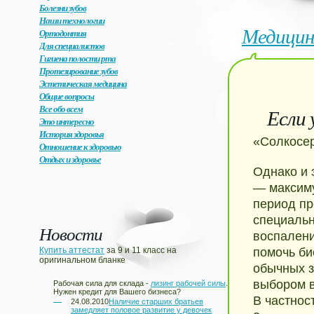
Болезни зубов
Наши технологии
Медицин
Ортодонтия
Для специалистов
Гигиена полости рта
Протезирование зубов
Эстетическая медицина
Общие вопросы
Все обо всем
Если 
Это интересно
История здоровья
«Солкосер
Отношение к здоровью
Отдых и здоровье
Однако и 
— максиму
период пр
специальн
Новости
воспален
Купить аттестат
за 9 и 11 класс на
помочь би
оригинальном бланке
обычных з
выбором в
Рабочая сила для склада -
лизинг рабочей силы
.
Нужен кредит для Вашего бизнеса?
В частнос
24.08.2010
Наличие старших братьев
замедляет половое развитие у девочек