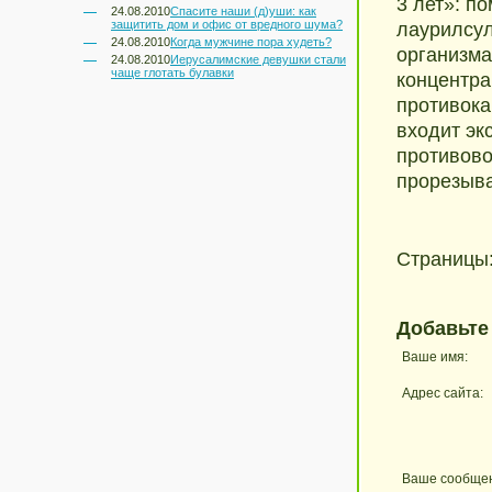
3 лет»: п
24.08.2010
Спасите наши (д)уши: как
защитить дом и офис от вредного шума?
лаурилсул
24.08.2010
Когда мужчине пора худеть?
организма
24.08.2010
Иерусалимские девушки стали
чаще глотать булавки
концентр
противока
входит эк
противов
прорезыва
Страницы
Добавьте
Ваше имя:
Адрес сайта:
Ваше сообще