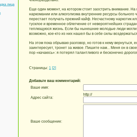
членораздельно.
адка лица
Еще один момент, на котором стоит заострить внимание. На
о
наркомании или алкоголизма внутренние ресурсы больного ч
перестает получать прежний кайф. Несчастному наркотик ил
тусклое и временное облегчение от невероятнейших страда
теплющуюся жизнь. Если бы нынешние молодые люди могли п
возможно, кое-кто из них нашел бы в себе силы воздержаться
На этом пока обрываю разговор, но готов к нему вернуться, е
заинтересует, тронет за живое. Пишите нам... Меня он в свое
пор «качаюсь»: я потерял талантливого и бесконечно дорогог
Страницы:
1
[2]
Добавьте ваш комментарий:
Ваше имя:
http://
Адрес сайта:
Ваше сообщение: