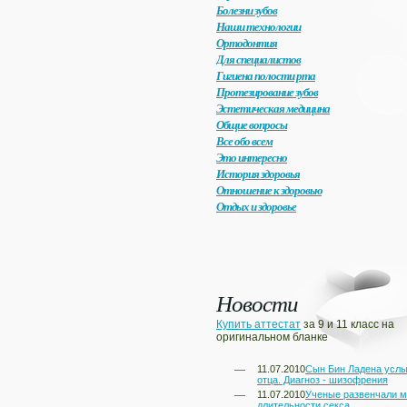
Болезни зубов
Наши технологии
Ортодонтия
Для специалистов
Гигиена полости рта
Протезирование зубов
Эстетическая медицина
Общие вопросы
Все обо всем
Это интересно
История здоровья
Отношение к здоровью
Отдых и здоровье
Новости
Купить аттестат
за 9 и 11 класс на
оригинальном бланке
11.07.2010
Сын Бин Ладена услы
отца. Диагноз - шизофрения
11.07.2010
Ученые развенчали 
длительности секса