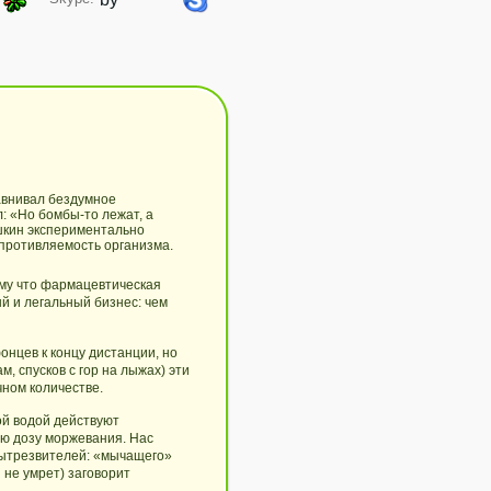
авнивал бездумное
: «Но бомбы-то лежат, а
шкин экспериментально
опротивляемость организма.
ому что фармацевтическая
 и легальный бизнес: чем
нцев к концу дистанции, но
, спусков с гор на лыжах) эти
ном количестве.
ой водой действуют
ую дозу моржевания. Нас
вытрезвителей: «мычащего»
 не умрет) заговорит