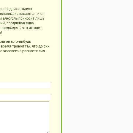
 последних стадиях
еловека истощаются, и он
и алкоголь приносит лишь
ний, продлевая едва
редвидеть, что их ждет,
!
сли он кого-нибудь
 время тронул так, что до сих
о человека в расцвете сил.