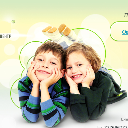
П
От
E-m
Icq:
777666777