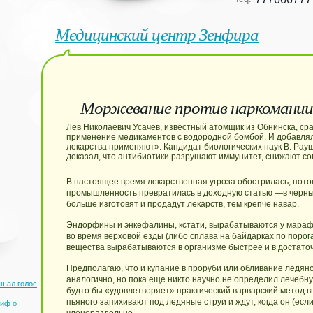
Медицинский центр Зенфира
Моржевание против наркомании
Лев Николаевич Усачев, известный атомщик из Обнинска, ср
применение медикаментов с водородной бомбой. И добавлял
лекарства применяют». Кандидат биологических наук В. Рау
доказал, что антибиотики разрушают иммунитет, снижают с
В настоящее время лекарственная угроза обострилась, пот
промышленность превратилась в доходную статью —в черный
больше изготовят и продадут лекарств, тем крепче навар.
Эндорфины и энкефалины, кстати, вырабатываются у марафо
во время верховой езды (либо сплава на байдарках по порогам
вещества вырабатываются в организме быстрее и в достаточ
Предполагаю, что и купание в проруби или обливание ледян
аналогично, но пока еще никто научно не определил лечебн
шал голос
будто бы «удовлетворяет» практический варварский метод 
пьяного запихивают под ледяные струи и ждут, когда он (если
миф о