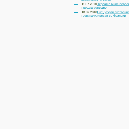
11.07.2010
Первая в мире перес
прошла успешно
10.07.2010
Пит Доэрти экстренн
госпитализирован во Франции