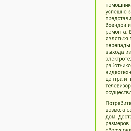
помощнико
успешно з
представи
брендов и
ремонта. 
являться 
перепады 
выхода из
электроте
работнико
видеотехн
центра и 
телевизор
осуществл
Потребите
возможнос
дом. Дост
размеров 
оборудова