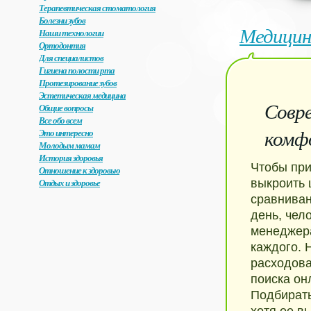
Терапевтическая стоматология
Болезни зубов
Медицин
Наши технологии
Ортодонтия
Для специалистов
Гигиена полости рта
Протезирование зубов
Эстетическая медицина
Совре
Общие вопросы
Все обо всем
комф
Это интересно
Молодым мамам
История здоровья
Чтобы при
Отношение к здоровью
Отдых и здоровье
выкроить 
сравниван
день, чел
менеджера
каждого. 
расходова
поиска он
Подбирать