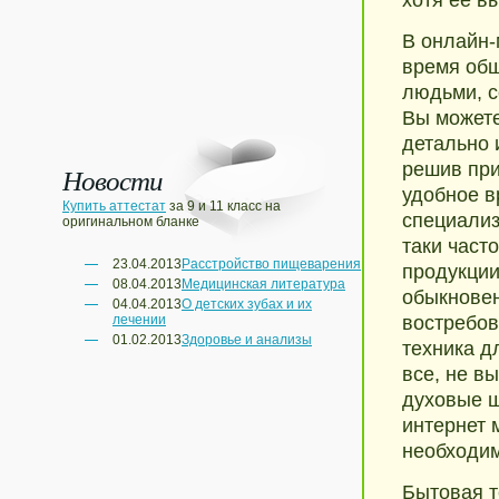
хотя ее в
В онлайн-
время общ
людьми, с
Вы можете
детально 
решив при
Новости
удобное в
Купить аттестат
за 9 и 11 класс на
специализ
оригинальном бланке
таки част
23.04.2013
Расстройство пищеварения
продукции
08.04.2013
Медицинская литература
обыкновен
04.04.2013
О детских зубах и их
лечении
востребов
01.02.2013
Здоровье и анализы
техника д
все, не в
духовые ш
интернет 
необходим
Бытовая т