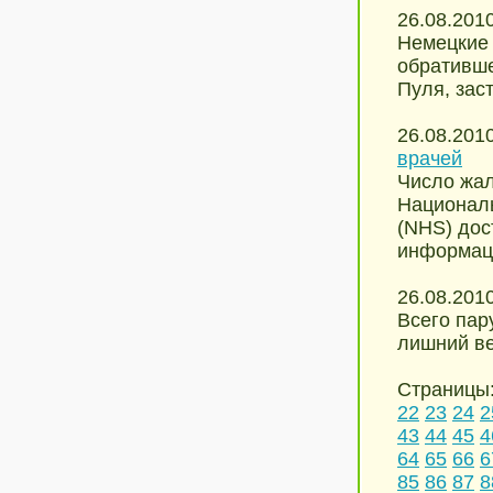
26.08.201
Немецкие 
обративше
Пуля, заст
26.08.201
врачей
Число жал
Национал
(NHS) дос
информаци
26.08.201
Всего пар
лишний ве
Страницы
22
23
24
2
43
44
45
4
64
65
66
6
85
86
87
8