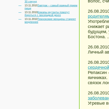
волос, сч
30 секунд
13.11.2010
Завтрак – самый важный прием
пищи
26.08.201
13.11.2010
Комары-мутанты помогут
бороться с лихорадкой денге
родителям
13.11.2010
Темнокожие женщины стареют
Употребле
медленнее
снижает р
будущем, 
Бостона. ..
26.08.201
Личный ав
26.08.201
сердечной
Релаксин 
яичниках.
связок ло
26.08.201
заболеван
Угревые в