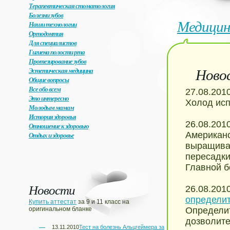
Терапевтическая стоматология
Болезни зубов
Медицин
Наши технологии
Ортодонтия
Для специалистов
Гигиена полости рта
Протезирование зубов
Ново
Эстетическая медицина
Общие вопросы
Все обо всем
27.08.201
Это интересно
Холод исп
Молодым мамам
История здоровья
26.08.201
Отношение к здоровью
Американс
Отдых и здоровье
выращиван
пересадки
Главной б
Новости
26.08.201
определит
Купить аттестат
за 9 и 11 класс на
оригинальном бланке
Определит
дозволите
13.11.2010
Тест на болезнь Альцгеймера за