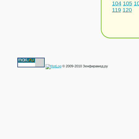
104
105
1
119
120
© 2009-2010 Зенфирамед.ру