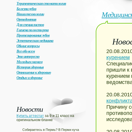
Терапевтическая стоматология
Болезни зубов
Медицинс
Наши технологии
Ортодонтия
Для специалистов
Гигиена полости рта
Протезирование зубов
Ново
Эстетическая медицина
Общие вопросы
Все обо всем
20.08.201
Это интересно
курением
Молодым мамам
Специалис
История здоровья
пришли к 
Отношение к здоровью
курением 
Отдых и здоровье
ведомства,
20.08.201
конфликта
Новости
Причину с
противопо
Купить аттестат
за 9 и 11 класс на
исследоват
оригинальном бланке
Собираетесь в Пермь? В Перми куча
20.08.201