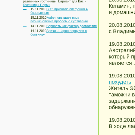
различных гостиницы. Вариант для Вас -
Гостиницы Перми
Кетамин, 
15.11.2010
ВОЗ признала бисфенол А
и домашни
безопасным
15.11.2010
Кофе повышает риск
возникновения проблем с суставами
20.08.201
14.11.2010
Верность как фактор долголетия
с Владими
14.11.2010
Ариэль Шарон вернулся в
больницу
19.08.201
Австралий
который п
является .
19.08.201
похудеть
Житель Эй
таможни в
задержани
обнаруженн
19.08.201
В ходе ла