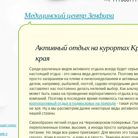
Медицинский центр Зенфира
Активный отдых на курортах К
края
Среди различных видов активного отдыха всегда будет серье
настоящий отдых - это смена вида деятельности. Поэтому в
просто загаранием на пляже и ничегонеделанием и активны
делом, например, рыбалкой, охотой, садово-огородными дела
заставляет нас постоянно делать нелегкий выбор. Как альте
может быть заказ на проведение корпоративного отдыха в о
компаний. Поэтому в последнее время появилось так много 
корпоративный отдых в подмосковье на природе
- такая усл
не зря. Ну а мы рассмотрим далее некоторые виды активного
нашей страны.
Своеобразен летний отдых на Черноморском побережье. Гря
шал голос
переполненные пляжи, высокие, а иногда просто запредель
питание. Но люди все равно приезжают. Для многих это трад
миф о
сказать. Кому в радость, а кому и в тягость. Тяжелее всего п