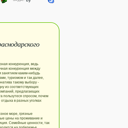
раснодарского
зная конкуренция, ведь
ечная конкуренция между
м занятием каким-нибудь
ми, туризмом и так далее,
рнатива такому выбору -
дну из соответствующих
компаний, предлагающих
уга пользутеся спросом, почем
 отдыха в разных уголках
зное море, грязные
ные цены на проживание и
иция. Семейные ценности, так
риходится на побережье