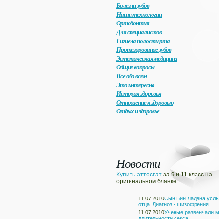
Болезни зубов
Наши технологии
Ортодонтия
Для специалистов
Гигиена полости рта
Протезирование зубов
Эстетическая медицина
Общие вопросы
Все обо всем
Это интересно
История здоровья
Отношение к здоровью
Отдых и здоровье
Новости
Купить аттестат
за 9 и 11 класс на
оригинальном бланке
11.07.2010
Сын Бин Ладена услы
отца. Диагноз - шизофрения
11.07.2010
Ученые развенчали 
длительности секса