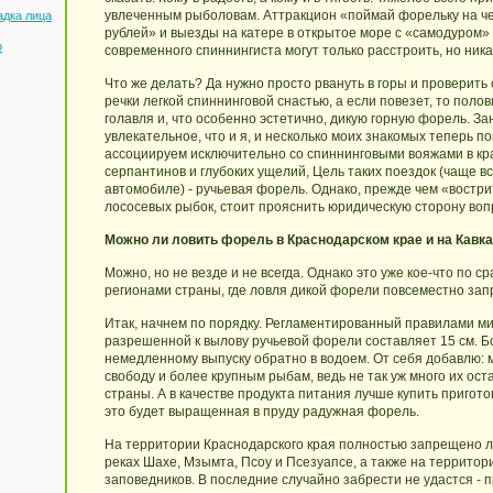
увлеченным рыболовам. Аттракцион «поймай форельку на че
адка лица
рублей» и выезды на катере в открытое море с «самодуром»
о
современного спиннингиста могут только расстроить, но ника
Что же делать? Да нужно просто рвануть в горы и проверит
речки легкой спиннинговой снастью, а если повезет, то поло
голавля и, что особенно эстетично, дикую горную форель. За
увлекательное, что и я, и несколько моих знакомых теперь п
ассоциируем исключительно со спиннинговыми вояжами в кр
серпантинов и глубоких ущелий, Цель таких поездок (чаще в
автомобиле) - ручьевая форель. Однако, прежде чем «востр
лососевых рыбок, стоит прояснить юридическую сторону воп
Можно ли ловить форель в Краснодарском крае и на Кавка
Можно, но не везде и не всегда. Однако это уже кое-что по 
регионами страны, где ловля дикой форели повсеместно за
Итак, начнем по порядку. Регламентированный правилами 
разрешенной к вылову ручьевой форели составляет 15 см. 
немедленному выпуску обратно в водоем. От себя добавлю: м
свободу и более крупным рыбам, ведь не так уж много их ос
страны. А в качестве продукта питания лучше купить пригот
это будет выращенная в пруду радужная форель.
На территории Краснодарского края полностью запрещено 
реках Шахе, Мзымта, Псоу и Псезуапсе, а также на территори
заповедников. В последние случайно забрести не удастся -