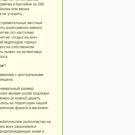
рвячка в бассейне за 200
 более или менее
к не утешить.
ь стремительные местные
вить агрессивного южного
нятие это настолько
онятие «отдых на юге»
ай водопадов, горных
сего на собственном
ить лыжи» на реликтовых
роса.
зе
?
сравнению с центральными
прещена.
минимальный размер
Более мелкие особи подлежат
ожно (и нужно!) дарить
талось на территории нашей
овленную форель в магазине -
любительское рыболовство на
ях всех заказников и
 предупреждающие знаки и