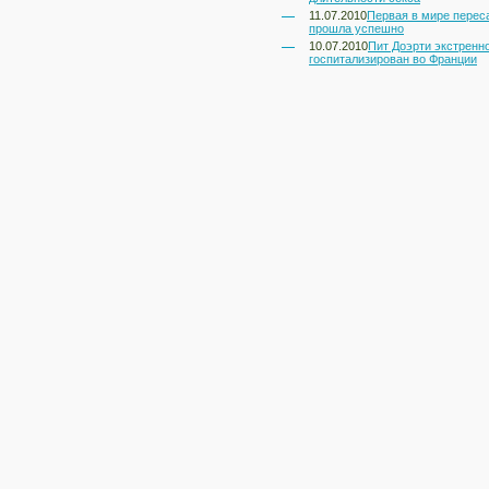
11.07.2010
Первая в мире перес
прошла успешно
10.07.2010
Пит Доэрти экстренн
госпитализирован во Франции