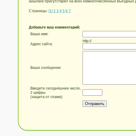
аншлаги присутствуют на всех немногочисленных въездных д
Страницы:
[1]
2
3
4
5
6
7
Добавьте ваш комментарий:
Ваше имя:
http://
Адрес сайта:
Ваше сообщение:
Введите сегодняшнее число,
2 цифры
(защита от спама):