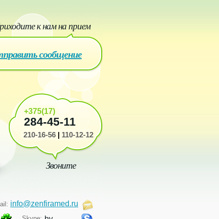
риходите к нам на прием
править сообщение
+375(17)
284-45-11
210-16-56
|
110-12-12
Звоните
info@zenfiramed.ru
ail:
Skype:
by