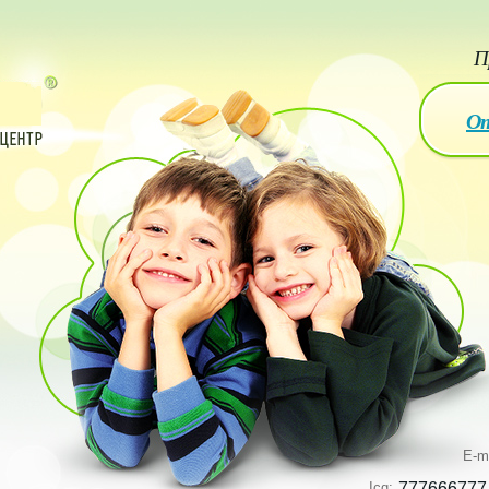
П
От
E-m
Icq:
777666777