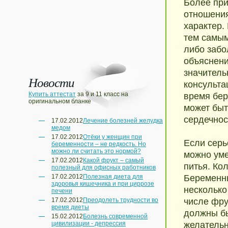
Более при
отношения
характер.
тем самым
либо забо
объяснени
значитель
Новости
консульта
Купить аттестат
за 9 и 11 класс на
время бер
оригинальном бланке
может быт
сердечнос
17.02.2012
Лечение болезней желудка
медом
17.02.2012
Отёки у женщин при
Если серь
беременности – не редкость. Но
можно ли считать это нормой?
можно уме
17.02.2012
Какой фрукт – самый
питья. Ко
полезный для офисных работников
17.02.2012
Полезная диета для
Беременн
здоровья кишечника и при циррозе
несколько
печени
17.02.2012
Преодолеть трудности во
числе фру
время диеты
должны бы
15.02.2012
Болезнь современной
цивилизации - депрессия
желательн