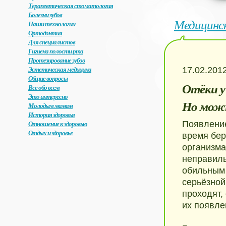
Терапевтическая стоматология
Болезни зубов
Медицинс
Наши технологии
Ортодонтия
Для специалистов
Гигиена полости рта
Протезирование зубов
Эстетическая медицина
17.02.201
Общие вопросы
Отёки у
Все обо всем
Это интересно
Но можн
Молодым мамам
История здоровья
Отношение к здоровью
Появление
Отдых и здоровье
время бер
организма
неправиль
обильным 
серьёзной
проходят,
их появле