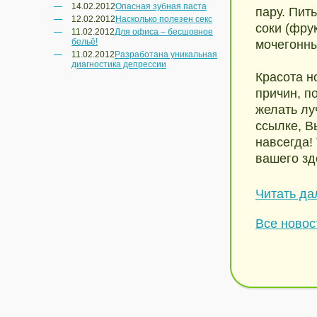
14.02.2012
Опасная зубная паста
пару. Пит
12.02.2012
Насколько полезен секс
соки (фру
11.02.2012
Для офиса – бесшовное
бельё!
мочегонны
11.02.2012
Разработана уникальная
диагностика депрессии
Красота н
причин, п
желать лу
ссылке, В
навсегда!
вашего зд
Читать дал
Все новос