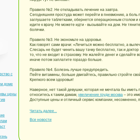
Правило №2. Не откладывать лечение на завтра.
Сегодняшняя простуда может перейти в пневмонию, а боль п
заглушаете таблетками, обернется операционным столом и я
идите к врачу. Не можете идти - вызывайте на дом. Не тянит
болячки.
Правило №3. Не экономьте на здоровье.
Как говорят сами врачи: «Лечиться можно бесплатно, а выле
Слесарь не будет чинить вашу тачку бесплатно, так и доктор
то, что не входит в страховку. Не жалейте денег и сделайте
иначе потом заплатите гораздо больше.
Правило №4. Болезнь лучше предупредить.
рство с
Пейте витамины, больше двигайтесь, правильно стройте свой
Крепкого всем здоровья!
ом доме
Наверное, нет такой девушки, которая не мечтала бы иметь 
дивы цены
относитесь к таким дамам,
увеличение груди москва
– это име
тив
Доступные цены и отличный сервис компании, несомненно, 
Читать далее...
ние
Все новости
илам
аст
езнь