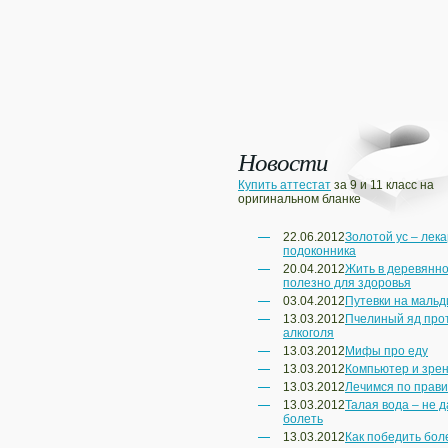
Новости
Купить аттестат
за 9 и 11 класс на
оригинальном бланке
22.06.2012
Золотой ус – лека
подоконника
20.04.2012
Жить в деревянн
полезно для здоровья
03.04.2012
Путевки на маль
13.03.2012
Пчелиный яд про
алкоголя
13.03.2012
Мифы про еду
13.03.2012
Компьютер и зре
13.03.2012
Лечимся по прав
13.03.2012
Талая вода – не д
болеть
13.03.2012
Как победить бол