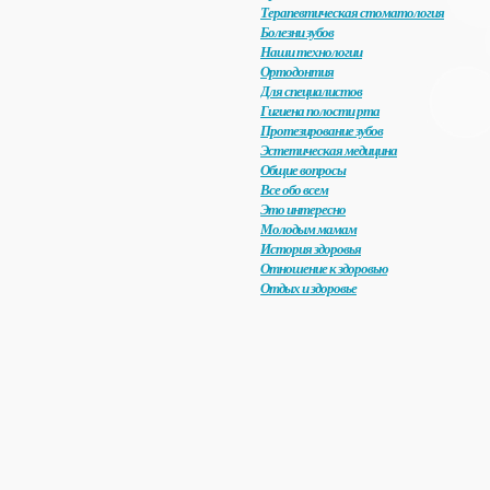
Терапевтическая стоматология
Болезни зубов
Наши технологии
Ортодонтия
Для специалистов
Гигиена полости рта
Протезирование зубов
Эстетическая медицина
Общие вопросы
Все обо всем
Это интересно
Молодым мамам
История здоровья
Отношение к здоровью
Отдых и здоровье