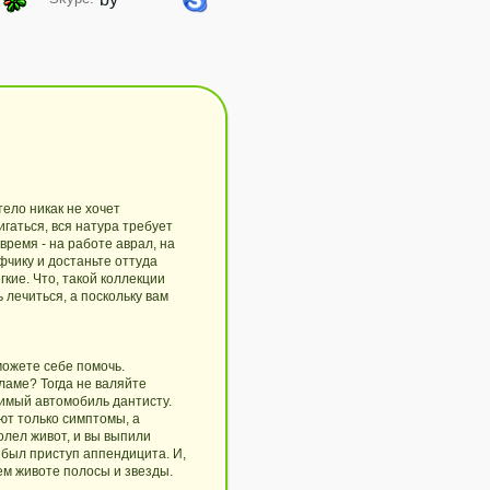
тело никак не хочет
гаться, вся натура требует
овремя - на работе аврал, на
фчику и достаньте оттуда
гкие. Что, такой коллекции
 лечиться, а поскольку вам
можете себе помочь.
ламе? Тогда не валяйте
бимый автомобиль дантисту.
ют только симптомы, а
олел живот, и вы выпили
 был приступ аппендицита. И,
ем животе полосы и звезды.