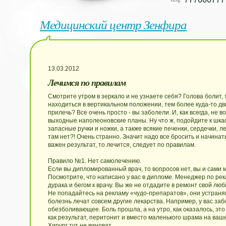
Медицинский центр Зенфира
13.03.2012
Лечимся по правилам
Смотрите утром в зеркало и не узнаете себя? Голова болит, 
находиться в вертикальном положении, тем более куда-то дви
прилечь? Все очень просто - вы заболели. И, как всегда, не в
выходные наполеоновские планы. Ну что ж, подойдите к шка
запасные ручки и ножки, а также всякие печенки, сердечки, ле
там нет?! Очень странно. Значит надо все бросить и начинать
важен результат, то лечится, следует по правилам.
Правило №1. Нет самолечению.
Если вы дипломированный врач, то вопросов нет, вы и сами 
Посмотрите, что написано у вас в дипломе. Менеджер по рек
дурака и бегом к врачу. Вы же не отдадите в ремонт свой лю
Не попадайтесь на рекламу «чудо-препаратов», они устраня
болезнь лечат совсем другие лекарства. Например, у вас заб
обезболивающее. Боль прошла, а на утро, как оказалось, это
как результат, перитонит и вместо маленького шрама на ваш
Хирург тут не виноват.