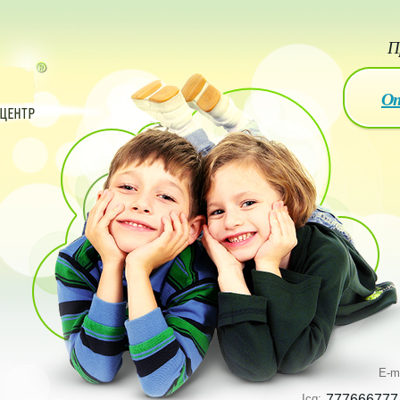
П
От
E-m
Icq:
777666777